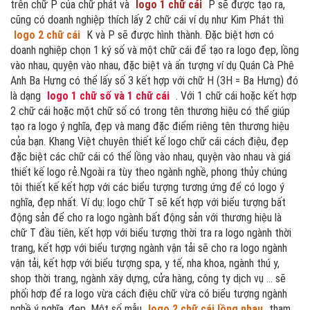
trên chữ P của chữ phát và
logo 1 chữ cái
P sẽ được tạo ra,
cũng có doanh nghiệp thích lấy 2 chữ cái ví dụ như Kim Phát thì
logo 2 chữ cái
K và P sẽ được hình thành. Đặc biệt hơn có
doanh nghiệp chọn 1 ký số và một chữ cái để tạo ra logo đẹp, lồng
vào nhau, quyện vào nhau, đặc biệt và ấn tượng ví dụ Quán Cà Phê
Anh Ba Hưng có thể lấy số 3 kết hợp với chữ H (3H = Ba Hưng) đó
là dạng
logo 1 chữ số và 1 chữ cái
. Với 1 chữ cái hoặc kết hợp
2 chữ cái hoặc một chữ số có trong tên thương hiệu có thể giúp
tạo ra logo ý nghĩa, đẹp và mang đặc điểm riêng tên thương hiệu
của bạn. Khang Việt chuyên thiết kế logo chữ cái cách điệu, đẹp
đặc biệt các chữ cái có thể lồng vào nhau, quyện vào nhau và giá
thiết kế logo rẻ.Ngoài ra tùy theo ngành nghề, phong thủy chúng
tôi thiết kế kết hợp với các biểu tượng tương ứng để có logo ý
nghĩa, đẹp nhất. Ví dụ: logo chữ T sẽ kết hợp với biểu tượng bất
động sản để cho ra logo ngành bất động sản với thương hiệu là
chữ T đầu tiên, kết hợp với biểu tượng thời tra ra logo ngành thời
trang, kết hợp với biểu tượng ngành vận tải sẽ cho ra logo ngành
vận tải, kết hợp với biểu tượng spa, y tế, nha khoa, ngành thú y,
shop thời trang, ngành xây dựng, cửa hàng, công ty dịch vụ ... sẽ
phối hơp để ra logo vừa cách điệu chữ vừa có biểu tượng ngành
nghề ý nghĩa, đẹp. Một số mẫu
logo 2 chữ cái lồng nhau
tham