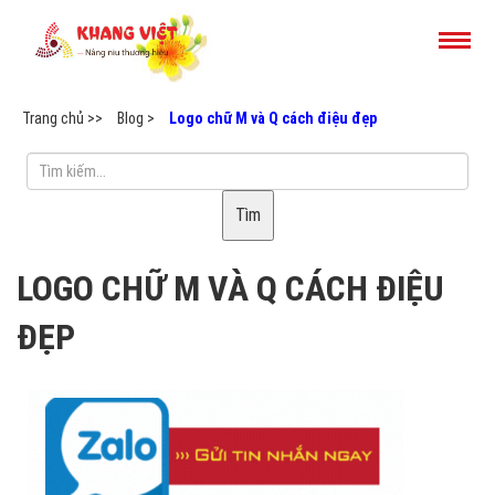
Trang chủ >>
Blog >
Logo chữ M và Q cách điệu đẹp
Tìm
LOGO CHỮ M VÀ Q CÁCH ĐIỆU
ĐẸP