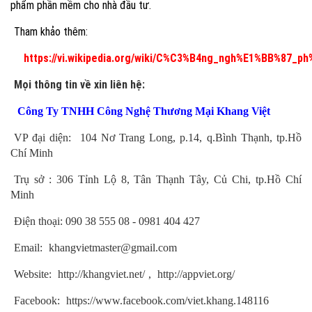
phẩm phần mềm cho nhà đầu tư.
Tham khảo thêm:
https://vi.wikipedia.org/wiki/C%C3%B4ng_ngh%E1%BB%87
Mọi thông tin về xin liên hệ:
Công Ty TNHH Công Nghệ Thương Mại Khang Việt
VP đại diện: 104 Nơ Trang Long, p.14, q.Bình Thạnh, tp.Hồ
Chí Minh
Trụ sở : 306 Tỉnh Lộ 8, Tân Thạnh Tây, Củ Chi, tp.Hồ Chí
Minh
Điện thoại: 090 38 555 08 - 0981 404 427
Email:
khangvietmaster@gmail.com
Website:
http://khangviet.net/
,
http://appviet.org/
Facebook:
https://www.facebook.com/viet.khang.148116