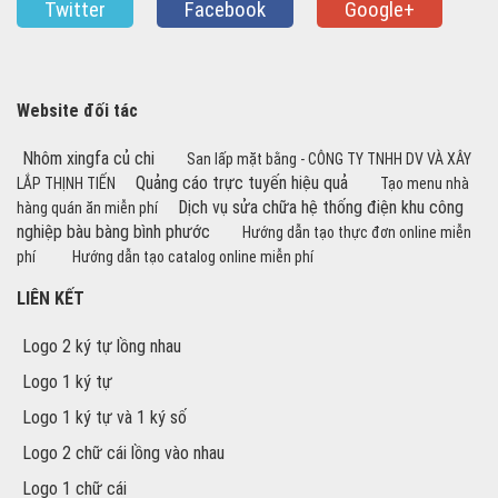
Twitter
Facebook
Google+
Website đối tác
Nhôm xingfa củ chi
San lấp mặt bằng - CÔNG TY TNHH DV VÀ XÂY
Quảng cáo trực tuyến hiệu quả
LẮP THỊNH TIẾN
Tạo menu nhà
Dịch vụ sửa chữa hệ thống điện khu công
hàng quán ăn miễn phí
nghiệp bàu bàng bình phước
Hướng dẫn tạo thực đơn online miễn
phí
Hướng dẫn tạo catalog online miễn phí
LIÊN KẾT
Logo 2 ký tự lồng nhau
Logo 1 ký tự
Logo 1 ký tự và 1 ký số
Logo 2 chữ cái lồng vào nhau
Logo 1 chữ cái