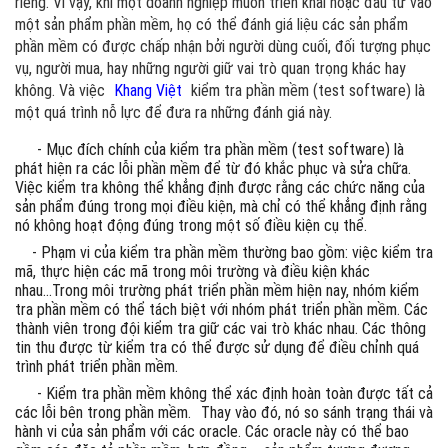
riêng. Vì vậy, khi một doanh nghiệp muốn triển khai hoặc đầu tư vào
một sản phẩm phần mềm, họ có thể đánh giá liệu các sản phẩm
phần mềm có được chấp nhận bởi người dùng cuối, đối tượng phục
vụ, người mua, hay những người giữ vai trò quan trọng khác hay
không. Và việc
Khang Việt
kiểm tra phần mềm (test software) là
một quá trình nỗ lực để đưa ra những đánh giá này.
- Mục đích chính của kiểm tra phần mềm (test software) là
phát hiện ra các lỗi phần mềm để từ đó khắc phục và sửa chữa.
Việc kiểm tra không thể khẳng định được rằng các chức năng của
sản phẩm đúng trong mọi điều kiện, mà chỉ có thể khẳng định rằng
nó không hoạt động đúng trong một số điều kiện cụ thể.
- Phạm vi của kiểm tra phần mềm thường bao gồm: việc kiểm tra
mã, thực hiện các mã trong môi trường và điều kiện khác
nhau...Trong môi trường phát triển phần mềm hiện nay, nhóm kiểm
tra phần mềm có thể tách biệt với nhóm phát triển phần mềm. Các
thành viên trong đội kiểm tra giữ các vai trò khác nhau. Các thông
tin thu được từ kiểm tra có thể được sử dụng để điều chỉnh quá
trình phát triển phần mềm.
- Kiểm tra phần mềm không thể xác định hoàn toàn được tất cả
các lỗi bên trong phần mềm.
Thay vào đó, nó so sánh trạng thái và
hành vi của sản phẩm với các oracle. Các oracle này có thể bao