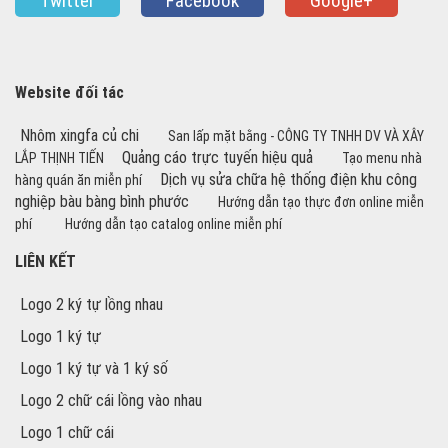
Twitter
Facebook
Google+
Website đối tác
Nhôm xingfa củ chi
San lấp mặt bằng - CÔNG TY TNHH DV VÀ XÂY
Quảng cáo trực tuyến hiệu quả
LẮP THỊNH TIẾN
Tạo menu nhà
Dịch vụ sửa chữa hệ thống điện khu công
hàng quán ăn miễn phí
nghiệp bàu bàng bình phước
Hướng dẫn tạo thực đơn online miễn
phí
Hướng dẫn tạo catalog online miễn phí
LIÊN KẾT
Logo 2 ký tự lồng nhau
Logo 1 ký tự
Logo 1 ký tự và 1 ký số
Logo 2 chữ cái lồng vào nhau
Logo 1 chữ cái