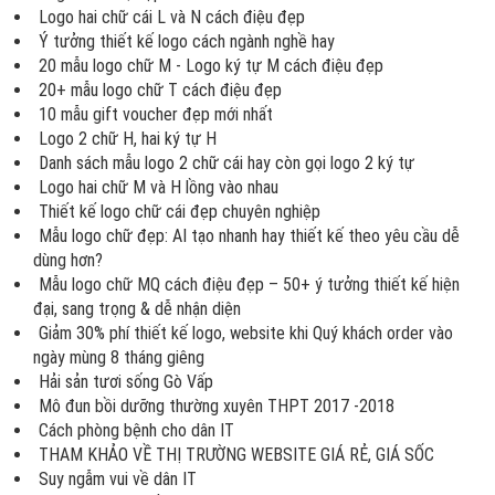
Logo hai chữ cái L và N cách điệu đẹp
Ý tưởng thiết kế logo cách ngành nghề hay
20 mẫu logo chữ M - Logo ký tự M cách điệu đẹp
20+ mẫu logo chữ T cách điệu đẹp
10 mẫu gift voucher đẹp mới nhất
Logo 2 chữ H, hai ký tự H
Danh sách mẫu logo 2 chữ cái hay còn gọi logo 2 ký tự
Logo hai chữ M và H lồng vào nhau
Thiết kế logo chữ cái đẹp chuyên nghiệp
Mẫu logo chữ đẹp: AI tạo nhanh hay thiết kế theo yêu cầu dễ
dùng hơn?
Mẫu logo chữ MQ cách điệu đẹp – 50+ ý tưởng thiết kế hiện
đại, sang trọng & dễ nhận diện
Giảm 30% phí thiết kế logo, website khi Quý khách order vào
ngày mùng 8 tháng giêng
Hải sản tươi sống Gò Vấp
Mô đun bồi dưỡng thường xuyên THPT 2017 -2018
Cách phòng bệnh cho dân IT
THAM KHẢO VỀ THỊ TRƯỜNG WEBSITE GIÁ RẺ, GIÁ SỐC
Suy ngẫm vui về dân IT