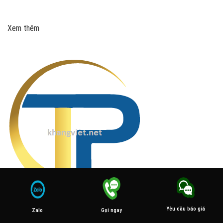
Xem thêm
Yêu cầu báo giá
Gọi ngay
Zalo
Danh sách mẫu logo 2 chữ cái hay còn gọi logo 2 ký tự