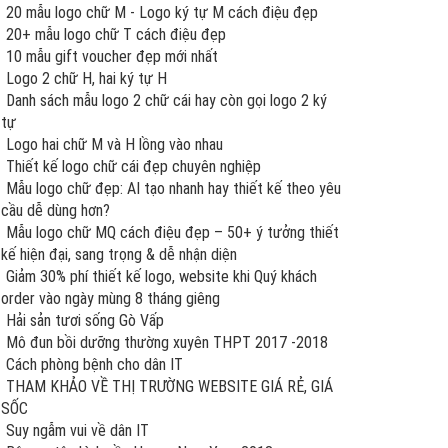
20 mẫu logo chữ M - Logo ký tự M cách điệu đẹp
20+ mẫu logo chữ T cách điệu đẹp
10 mẫu gift voucher đẹp mới nhất
Logo 2 chữ H, hai ký tự H
Danh sách mẫu logo 2 chữ cái hay còn gọi logo 2 ký
tự
Logo hai chữ M và H lồng vào nhau
Thiết kế logo chữ cái đẹp chuyên nghiệp
Mẫu logo chữ đẹp: AI tạo nhanh hay thiết kế theo yêu
cầu dễ dùng hơn?
Mẫu logo chữ MQ cách điệu đẹp – 50+ ý tưởng thiết
kế hiện đại, sang trọng & dễ nhận diện
Giảm 30% phí thiết kế logo, website khi Quý khách
order vào ngày mùng 8 tháng giêng
Hải sản tươi sống Gò Vấp
Mô đun bồi dưỡng thường xuyên THPT 2017 -2018
Cách phòng bệnh cho dân IT
THAM KHẢO VỀ THỊ TRƯỜNG WEBSITE GIÁ RẺ, GIÁ
SỐC
Suy ngẫm vui về dân IT