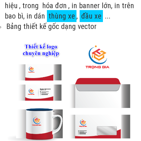
hiệu
, trong
hóa đơn
, in banner lớn, in trên
bao bì, in dán
thùng xe
,
đầu xe
...
Bảng thiết kế gốc dạng vector