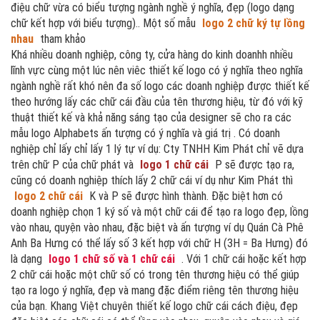
điệu chữ vừa có biểu tượng ngành nghề ý nghĩa, đẹp (logo dạng
chữ kết hợp với biểu tượng).. Một số mẫu
logo 2 chữ ký tự lồng
nhau
tham khảo
Khá nhiều doanh nghiệp, công ty, cửa hàng do kinh doanhh nhiều
lĩnh vực cùng một lúc nên viêc thiết kế logo có ý nghĩa theo nghĩa
ngành nghề rất khó nên đa số logo các doanh nghiệp được thiết kế
theo hướng lấy các chữ cái đầu của tên thương hiệu, từ đó với kỹ
thuật thiết kế và khả năng sáng tạo của designer sẽ cho ra các
mẫu logo Alphabets ấn tượng có ý nghĩa và giá trị . Có doanh
nghiệp chỉ lấy chỉ lấy 1 lý tự ví dụ: Cty TNHH Kim Phát chỉ vẽ dựa
trên chữ P của chữ phát và
logo 1 chữ cái
P sẽ được tạo ra,
cũng có doanh nghiệp thích lấy 2 chữ cái ví dụ như Kim Phát thì
logo 2 chữ cái
K và P sẽ được hình thành. Đặc biệt hơn có
doanh nghiệp chọn 1 ký số và một chữ cái để tạo ra logo đẹp, lồng
vào nhau, quyện vào nhau, đặc biệt và ấn tượng ví dụ Quán Cà Phê
Anh Ba Hưng có thể lấy số 3 kết hợp với chữ H (3H = Ba Hưng) đó
là dạng
logo 1 chữ số và 1 chữ cái
. Với 1 chữ cái hoặc kết hợp
2 chữ cái hoặc một chữ số có trong tên thương hiệu có thể giúp
tạo ra logo ý nghĩa, đẹp và mang đặc điểm riêng tên thương hiệu
của bạn. Khang Việt chuyên thiết kế logo chữ cái cách điệu, đẹp