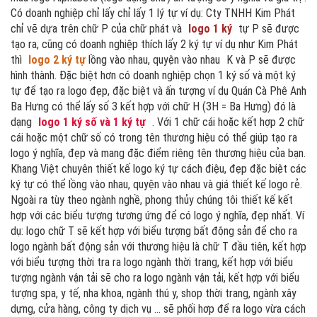
Có doanh nghiệp chỉ lấy chỉ lấy 1 lý tự ví dụ: Cty TNHH Kim Phát
chỉ vẽ dựa trên chữ P của chữ phát và
logo 1 ký
tự P sẽ được
tạo ra, cũng có doanh nghiệp thích lấy 2 ký tự ví dụ như Kim Phát
thì
logo 2 ký tự
lồng vào nhau, quyện vào nhau
K và P sẽ được
hình thành. Đặc biệt hơn có doanh nghiệp chọn 1 ký số và một ký
tự để tạo ra logo đẹp, đặc biệt và ấn tượng ví dụ Quán Cà Phê Anh
Ba Hưng có thể lấy số 3 kết hợp với chữ H (3H = Ba Hưng) đó là
dạng
logo 1 ký số và 1 ký tự
. Với 1 chữ cái hoặc kết hợp 2 chữ
cái hoặc một chữ số có trong tên thương hiệu có thể giúp tạo ra
logo ý nghĩa, đẹp và mang đặc điểm riêng tên thương hiệu của bạn.
Khang Việt chuyên thiết kế logo ký tự cách điệu, đẹp đặc biệt các
ký tự có thể lồng vào nhau, quyện vào nhau và giá thiết kế logo rẻ.
Ngoài ra tùy theo ngành nghề, phong thủy chúng tôi thiết kế kết
hợp với các biểu tượng tương ứng để có logo ý nghĩa, đẹp nhất. Ví
dụ: logo chữ T sẽ kết hợp với biểu tượng bất động sản để cho ra
logo ngành bất động sản với thương hiệu là chữ T đầu tiên, kết hợp
với biểu tượng thời tra ra logo ngành thời trang, kết hợp với biểu
tượng ngành vận tải sẽ cho ra logo ngành vận tải, kết hợp với biểu
tượng spa, y tế, nha khoa, ngành thú y, shop thời trang, ngành xây
dựng, cửa hàng, công ty dịch vụ ... sẽ phối hơp để ra logo vừa cách