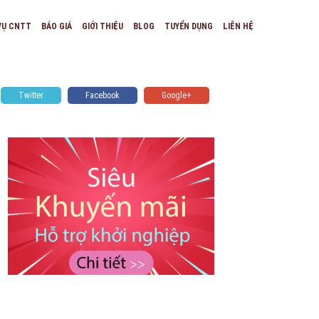
VỤ CNTT
BÁO GIÁ
GIỚI THIỆU
BLOG
TUYỂN DỤNG
LIÊN HỆ
Twitter
Facebook
Google+