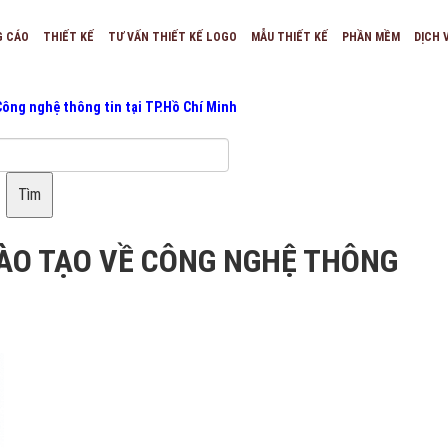
G CÁO
THIẾT KẾ
TƯ VẤN THIẾT KẾ LOGO
MẪU THIẾT KẾ
PHẦN MỀM
DỊCH 
Công nghệ thông tin tại TP.Hồ Chí Minh
Tìm
ĐÀO TẠO VỀ CÔNG NGHỆ THÔNG