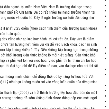
ật đầu ngành tại miền Nam Việt Nam là trường đại học trọng
 phố Hồ Chí Minh. Đã có rất nhiều tài năng trưởng thành tại
trong nước và quốc tế. Đây là ngôi trường có tuổi đời cũng như
t ít nhất 7,25 điểm (theo cách tính điểm của trường Bách khoa)
 trên toàn quốc.
dạy cũng như áp lực học hành, thi cử rất lớn. Đây vừa là điểm
n chưa tận hưởng hết niềm vui khi đỗ vào Bách khoa, các tân sinh
̣c học tập khủng khiếp ở đây. Nếu không tập trung học trong những
bởi khối lượng kiến thức khổng lồ mỗi tiết giảng. Kiến thức khô
và phải vật lộn với việc học. Việc phải thi lại thậm chí bỏ học
ạn thi đại học chỉ để lấy điểm số cao, vào đại học cho oai thì rất
sự thông minh, chăm chỉ đồng thời có kỹ năng tự học tốt. Với
ật kỹ nếu bạn không muốn rơi vào vòng luẩn quẩn của riêng mình.
 thành lập (2006) và trở thành trường Đại học đầu tiên do một
ăm nhưng trường đã sớm khẳng định được đẳng cấp của một ngôi
ược lựa chọn một cách kỹ càng dựa vào kỳ thi của trường, kỳ