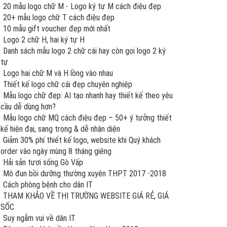
20 mẫu logo chữ M - Logo ký tự M cách điệu đẹp
20+ mẫu logo chữ T cách điệu đẹp
10 mẫu gift voucher đẹp mới nhất
Logo 2 chữ H, hai ký tự H
Danh sách mẫu logo 2 chữ cái hay còn gọi logo 2 ký
tự
Logo hai chữ M và H lồng vào nhau
Thiết kế logo chữ cái đẹp chuyên nghiệp
Mẫu logo chữ đẹp: AI tạo nhanh hay thiết kế theo yêu
cầu dễ dùng hơn?
Mẫu logo chữ MQ cách điệu đẹp – 50+ ý tưởng thiết
kế hiện đại, sang trọng & dễ nhận diện
Giảm 30% phí thiết kế logo, website khi Quý khách
order vào ngày mùng 8 tháng giêng
Hải sản tươi sống Gò Vấp
Mô đun bồi dưỡng thường xuyên THPT 2017 -2018
Cách phòng bệnh cho dân IT
THAM KHẢO VỀ THỊ TRƯỜNG WEBSITE GIÁ RẺ, GIÁ
SỐC
Suy ngẫm vui về dân IT