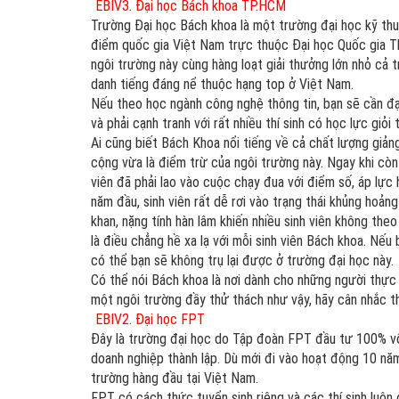
EBIV3. Đại học Bách khoa TP.HCM
Trường Đại học Bách khoa là một trường đại học kỹ thu
điểm quốc gia Việt Nam trực thuộc Đại học Quốc gia Thành
ngôi trường này cùng hàng loạt giải thưởng lớn nhỏ cả 
danh tiếng đáng nể thuộc hạng top ở Việt Nam.
Nếu theo học ngành công nghệ thông tin, bạn sẽ cần đạ
và phải cạnh tranh với rất nhiều thí sinh có học lực giỏi
Ai cũng biết Bách Khoa nổi tiếng về cả chất lượng giảng 
cộng vừa là điểm trừ của ngôi trường này. Ngay khi cò
viên đã phải lao vào cuộc chạy đua với điểm số, áp lư
năm đầu, sinh viên rất dễ rơi vào trạng thái khủng hoảng 
khan, nặng tính hàn lâm khiến nhiều sinh viên không theo kịp 
là điều chẳng hề xa lạ với mỗi sinh viên Bách khoa. Nếu b
có thể bạn sẽ không trụ lại được ở trường đại học này.
Có thể nói Bách khoa là nơi dành cho những người thực 
một ngôi trường đầy thử thách như vậy, hãy cân nhắc th
EBIV2. Đại học FPT
Đây là trường đại học do Tập đoàn FPT đầu tư 100% vốn
doanh nghiệp thành lập. Dù mới đi vào hoạt động 10 n
trường hàng đầu tại Việt Nam.
FPT có cách thức tuyển sinh riêng và các thí sinh luôn đ