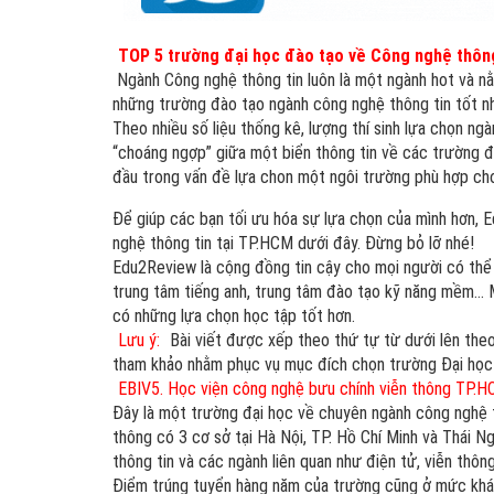
TOP 5 trường đại học đào tạo về Công nghệ thông 
Ngành Công nghệ thông tin luôn là một ngành hot và nằ
những trường đào tạo ngành công nghệ thông tin tốt nh
Theo nhiều số liệu thống kê, lượng thí sinh lựa chọn 
“choáng ngợp” giữa một biển thông tin về các trường đại
đầu trong vấn đề lựa chon một ngôi trường phù hợp cho
Để giúp các bạn tối ưu hóa sự lựa chọn của mình hơn, 
nghệ thông tin tại TP.HCM dưới đây. Đừng bỏ lỡ nhé!
Edu2Review là cộng đồng tin cậy cho mọi người có thể t
trung tâm tiếng anh, trung tâm đào tạo kỹ năng mềm… M
có những lựa chọn học tập tốt hơn.
Lưu ý:
Bài viết được xếp theo thứ tự từ dưới lên theo 
tham khảo nhằm phục vụ mục đích chọn trường Đại học
EBIV5. Học viện công nghệ bưu chính viễn thông TP.
Đây là một trường đại học về chuyên ngành công nghệ 
thông có 3 cơ sở tại Hà Nội, TP. Hồ Chí Minh và Thái N
thông tin và các ngành liên quan như điện tử, viễn thông
Điểm trúng tuyển hàng năm của trường cũng ở mức kh