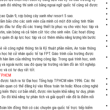
̣nh đó những thí sinh có bằng ngoại ngữ quốc tế cũng sẽ được
ao Quận 9, rợp bóng cây xanh như resort 5 sao.
đảm bảo cho các sinh viên của mình có một đời sống tinh thần
ợc đầu tư đầy đủ các trang thiết bị phục vụ cho việc học tập và
in, sân bóng và cả tiệm cắt tóc cho sinh viên. Các hoạt động
iên quên đi áp lực học tập và có thêm nhiều năng lượng khi bước
ê về công nghệ thông tin là Kỹ thuật phần mềm, An toàn thông
nh học hệ cử nhân quốc tế tại FPT. Giáo trình của trường được
ính hàn lâm của những trường công lập. Trong quá trình học, sinh
và ngoài nước sau đó quay lại trường và làm đồ án tốt nghiệp.
c và có tư duy rất tốt.
a TP.HCM
ược tách ra từ Đại học Tổng hợp TP.HCM năm 1996. Các thí
liên quan có thể đăng ký vào Khoa toán tin hoặc Khoa công nghệ
 kiến thức cơ bản nhất, được rèn luyện khả năng tư duy, phân
Do đó khả năng tự phân tích và giải quyết vấn đề là điểm nổi
đoàn lớn đồng thời có các chuyên gia quốc tế trực tiếp kiểm