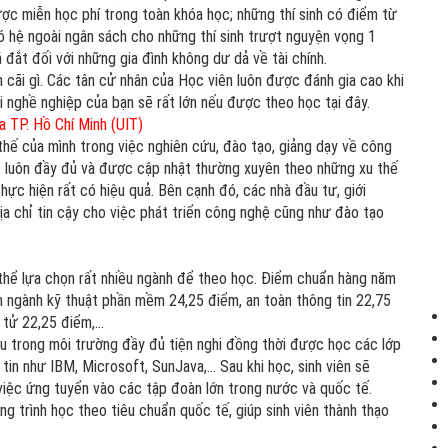
̣c miễn học phí trong toàn khóa học; những thí sinh có điểm từ
́ hệ ngoài ngân sách cho những thí sinh trượt nguyện vọng 1
đắt đối với những gia đình không dư dả về tài chính.
n cãi gì. Các tân cử nhân của Học viên luôn được đánh gia cao khi
 nghề nghiệp của bạn sẽ rất lớn nếu được theo học tại đây.
a TP. Hồ Chí Minh (UIT)
hế của mình trong việc nghiên cứu, đào tạo, giảng dạy về công
́t luôn đầy đủ và được cập nhật thường xuyên theo những xu thế
̣c hiện rất có hiệu quả. Bên cạnh đó, các nhà đầu tư, giới
a chỉ tin cậy cho việc phát triển công nghệ cũng như đào tạo
hể lựa chọn rất nhiều ngành để theo học. Điểm chuẩn hàng năm
 ngành kỹ thuật phần mềm 24,25 điểm, an toàn thông tin 22,75
 tử 22,25 điểm,…
u trong môi trường đầy đủ tiện nghi đồng thời được học các lớp
ông tin như IBM, Microsoft, SunJava,… Sau khi học, sinh viên sẽ
iệc ứng tuyển vào các tập đoàn lớn trong nước và quốc tế.
g trình học theo tiêu chuẩn quốc tế, giúp sinh viên thành thạo