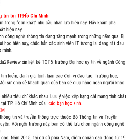
tin tại TP.Hồ Chí Minh
m trong “cơn khát” nhu cầu nhân lực hiện nay. Hãy khám phá
ất hiện nay.
ngành công nghệ thông tin đang tăng mạnh trong những năm qua. Bị
 học hiện nay, chắc hẳn các sinh viên IT tương lai đang rất đau
 mình.
Edu2Review xin liệt kê TOP5 trường Đại học uy tín về ngành Công
ìm kiếm, đánh giá, bình luận các đơn vị đào tạo: Trường học,
ỗi sự chia sẻ khách quan của bạn sẽ giúp hàng ngàn người khác
nhiều tiêu chí khác nhau. Lưu ý việc xếp hạng chỉ mang tính chất
 tại TP. Hồ Chí Minh của
các bạn học sinh.
HCM
thông tin và truyền thông trực thuộc Bộ Thông tin và Truyền
guyên. Với ngôi trường này, bạn có thể lựa chọn ngành công nghệ
.
á cao: Năm 2015, tại cơ sở phía Nam, điểm chuẩn dao động từ 19