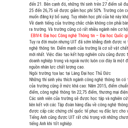
đến 21. Bên cạnh đó, những thí sinh trên 27 điểm sẽ đươ
25 đến 26,75 sẽ được giảm học phí 50%. Trường còn co
muốn đăng ký bổ sung. Tuy nhiên học phí của hệ này khá 
Về danh tiếng của trường chắc chắn không còn phải bà
ra trường. Và trường cũng có rất nhiều ngành nên cơ hội
EBIV4. Đại học Công nghệ Thông tin – Đại học Quốc gi
Tuy ra đời muộn nhưng UIT đã sớm khẳng định được vị t
nghệ thông tin. Điểm mạnh của trường là cơ sở vật châ
mới nhất. Việc đào tạo kết hợp nghiên cứu cũng được thư
doanh nghiệp trong và ngoài nước luôn coi đây là một đị
nguồn nhân lực chất lượng cao.
Ngôi trường tọa lạc tại Làng Đại học Thủ Đức
Những thí sinh yêu thích ngành công nghệ thông tin có t
của trường cũng ở mức khá cao: Năm 2015, điểm chuẩn
điểm, công nghệ thông tin 22,75 điểm, thương mại điện
Các sinh viên của trường sẽ được học tập và nghiên cứ
liên kết với các Tập đoàn hàng đầu về công nghệ th
được cấp các chứng chỉ quốc tế phục vụ đắc lực cho v
Tiếng Anh cũng được UIT rất chú trọng với những chươn
tiếng Anh khi tốt nghiệp.