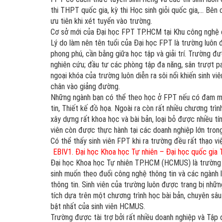
thi THPT quốc gia, kỳ thi Học sinh giỏi quốc gia,… Bên ca
ưu tiên khi xét tuyển vào trường.
Cơ sở mới của Đại học FPT TP.HCM tại Khu công nghệ c
Lý do làm nên tên tuổi của Đại học FPT là trường luôn 
phong phú, cần bằng giữa học tập và giải trí. Trường đư
nghiên cứu; đầu tư các phòng tập đa năng, sân trượt pat
ngoại khóa của trường luôn diễn ra sôi nổi khiến sinh v
chân vào giảng đường.
Những ngành bạn có thể theo học ở FPT nếu có đam m
tin, Thiết kế đồ họa. Ngoài ra còn rất nhiều chương trì
xây dựng rất khoa học và bài bản, loại bỏ được nhiều t
viên còn được thực hành tại các doanh nghiệp lớn trong 
Có thể thấy sinh viên FPT khi ra trường đều rất thạo việ
EBIV1. Đại học Khoa học Tự nhiên – Đại học quốc gi
Đại học Khoa học Tự nhiên TP.HCM (HCMUS) là trường đ
sinh muốn theo đuổi công nghệ thông tin và các ngành 
thông tin. Sinh viên của trường luôn được trang bị những
tích dựa trên một chương trình học bài bản, chuyên sâu. 
bật nhất của sinh viên HCMUS.
Trường được tài trợ bởi rất nhiều doanh nghiệp và Tập 