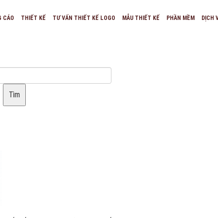
G CÁO
THIẾT KẾ
TƯ VẤN THIẾT KẾ LOGO
MẪU THIẾT KẾ
PHẦN MỀM
DỊCH 
Tìm