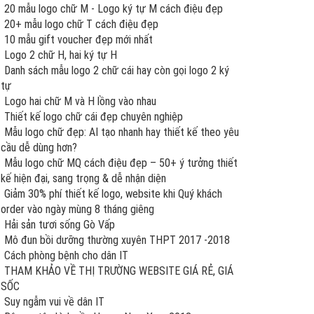
20 mẫu logo chữ M - Logo ký tự M cách điệu đẹp
20+ mẫu logo chữ T cách điệu đẹp
10 mẫu gift voucher đẹp mới nhất
Logo 2 chữ H, hai ký tự H
Danh sách mẫu logo 2 chữ cái hay còn gọi logo 2 ký
tự
Logo hai chữ M và H lồng vào nhau
Thiết kế logo chữ cái đẹp chuyên nghiệp
Mẫu logo chữ đẹp: AI tạo nhanh hay thiết kế theo yêu
cầu dễ dùng hơn?
Mẫu logo chữ MQ cách điệu đẹp – 50+ ý tưởng thiết
kế hiện đại, sang trọng & dễ nhận diện
Giảm 30% phí thiết kế logo, website khi Quý khách
order vào ngày mùng 8 tháng giêng
Hải sản tươi sống Gò Vấp
Mô đun bồi dưỡng thường xuyên THPT 2017 -2018
Cách phòng bệnh cho dân IT
THAM KHẢO VỀ THỊ TRƯỜNG WEBSITE GIÁ RẺ, GIÁ
SỐC
Suy ngẫm vui về dân IT