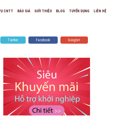
VỤ CNTT
BÁO GIÁ
GIỚI THIỆU
BLOG
TUYỂN DỤNG
LIÊN HỆ
Twitter
Facebook
Google+