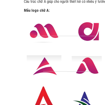
Cấu trúc chữ A giúp cho người thiết kế có nhiều ý tưởn
Mẫu logo chữ A: