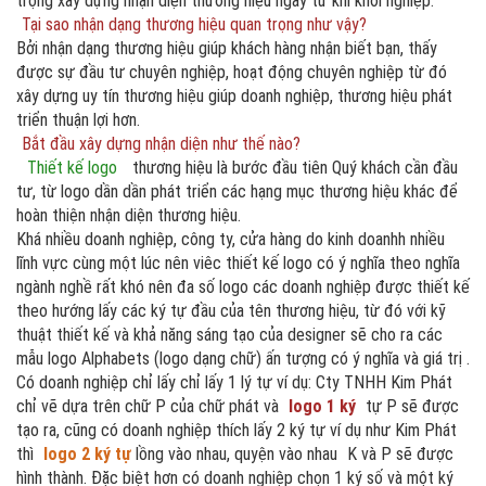
trọng xây dựng nhận diện thương hiệu ngay từ khi khởi nghiệp.
Tại sao nhận dạng thương hiệu quan trọng như vậy?
Bởi nhận dạng thương hiệu giúp khách hàng nhận biết bạn, thấy
được sự đầu tư chuyên nghiệp, hoạt động chuyên nghiệp từ đó
xây dựng uy tín thương hiệu giúp doanh nghiệp, thương hiệu phát
triển thuận lợi hơn.
Bắt đầu xây dựng nhận diện như thế nào?
Thiết kế logo
thương hiệu là bước đầu tiên Quý khách cần đầu
tư, từ logo dần dần phát triển các hạng mục thương hiệu khác để
hoàn thiện nhận diện thương hiệu.
Khá nhiều doanh nghiệp, công ty, cửa hàng do kinh doanhh nhiều
lĩnh vực cùng một lúc nên viêc thiết kế logo có ý nghĩa theo nghĩa
ngành nghề rất khó nên đa số logo các doanh nghiệp được thiết kế
theo hướng lấy các ký tự đầu của tên thương hiệu, từ đó với kỹ
thuật thiết kế và khả năng sáng tạo của designer sẽ cho ra các
mẫu logo Alphabets (logo dạng chữ) ấn tượng có ý nghĩa và giá trị .
Có doanh nghiệp chỉ lấy chỉ lấy 1 lý tự ví dụ: Cty TNHH Kim Phát
chỉ vẽ dựa trên chữ P của chữ phát và
logo 1 ký
tự P sẽ được
tạo ra, cũng có doanh nghiệp thích lấy 2 ký tự ví dụ như Kim Phát
thì
logo 2 ký tự
lồng vào nhau, quyện vào nhau
K và P sẽ được
hình thành. Đặc biệt hơn có doanh nghiệp chọn 1 ký số và một ký