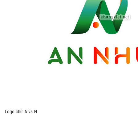
Logo chữ A và N