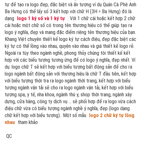
tự để tạo ra logo đẹp, đặc biệt và ấn tượng ví dụ Quán Cà Phê Anh
Ba Hưng có thể lấy số 3 kết hợp với chữ H (3H = Ba Hưng) đó là
dạng
logo 1 ký số và 1 ký tự
. Với 1 chữ cái hoặc kết hợp 2 chữ
cái hoặc một chữ số có trong tên thương hiệu có thể giúp tạo ra
logo ý nghĩa, đẹp và mang đặc điểm riêng tên thương hiệu của bạn.
Khang Việt chuyên thiết kế logo ký tự cách điệu, đẹp đặc biệt các
ký tự có thể lồng vào nhau, quyện vào nhau và giá thiết kế logo rẻ.
Ngoài ra tùy theo ngành nghề, phong thủy chúng tôi thiết kế kết
hợp với các biểu tượng tương ứng để có logo ý nghĩa, đẹp nhất. Ví
dụ: logo chữ T sẽ kết hợp với biểu tượng bất động sản để cho ra
logo ngành bất động sản với thương hiệu là chữ T đầu tiên, kết hợp
với biểu tượng thời tra ra logo ngành thời trang, kết hợp với biểu
tượng ngành vận tải sẽ cho ra logo ngành vận tải, kết hợp với biểu
tượng spa, y tế, nha khoa, ngành thú y, shop thời trang, ngành xây
dựng, cửa hàng, công ty dịch vụ ... sẽ phối hơp để ra logo vừa cách
điệu chữ vừa có biểu tượng ngành nghề ý nghĩa, đẹp (logo dạng
chữ kết hợp với biểu tượng).. Một số mẫu
logo 2 chữ ký tự lồng
nhau
tham khảo
QC