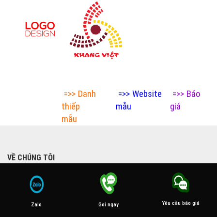
=>>
Danh
=>>
Website
=>>
Báo
thiếp
mẫu
giá
mẫu
VỀ CHÚNG TÔI
Giới thiệu
Thiết kế website
Yêu cầu báo giá
Gọi ngay
Zalo
Thiết kế logo chuyên nghiệp